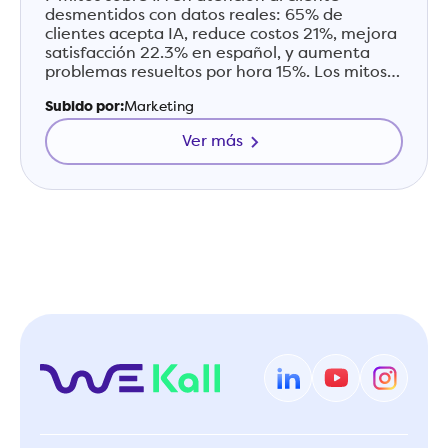
desmentidos con datos reales: 65% de
clientes acepta IA, reduce costos 21%, mejora
satisfacción 22.3% en español, y aumenta
problemas resueltos por hora 15%. Los mitos
están basados en la IA de 2020, no en la de
Subido por:
Marketing
2026.
Ver más