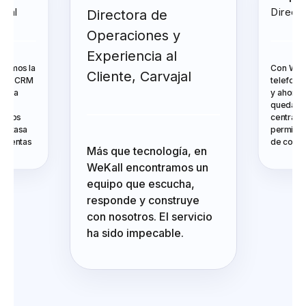
Castellanos
Director de Habi
Directora de
Operaciones y
Experiencia al
Con WeKall integramos la
Cliente, Carvajal
telefonía a HubSpot CRM
y ahora cada llamada
queda transcrita y
centralizada. Esto nos
permitió mejorar la tasa
Más que tecnología, en
de conversión de ventas.
WeKall encontramos un
equipo que escucha,
responde y construye
con nosotros. El servicio
ha sido impecable.