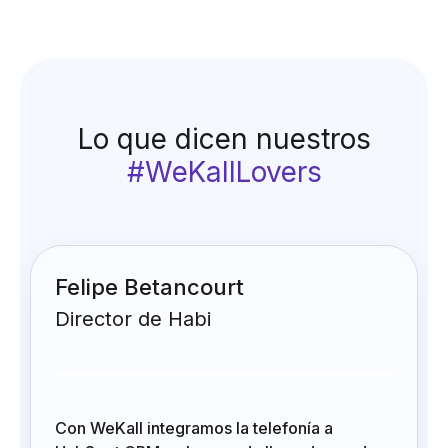
Lo que dicen nuestros
#WeKallLovers
Carlos Urrutia
Gerente General
Con WeKall integramos la telefonía a
HubSpot CRM y ahora cada llamada queda
da