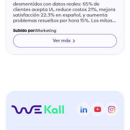
desmentidos con datos reales: 65% de
clientes acepta IA, reduce costos 21%, mejora
satisfacción 22.3% en español, y aumenta
problemas resueltos por hora 15%. Los mitos
están basados en la IA de 2020, no en la de
Subido por:
Marketing
2026.
Ver más