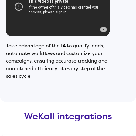
Take advantage of the
IA
to qualify leads,
Exper
automate workflows and customize your
servi
campaigns, ensuring accurate tracking and
effic
unmatched efficiency at every step of the
unfor
sales cycle
WeKall integrations