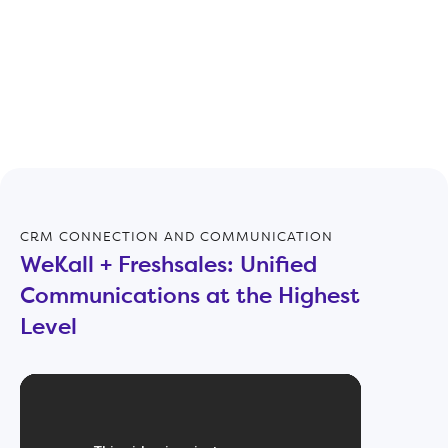
Salesforce
Boost your Sales Funnel and achieve
superior results.
CRM CONNECTION AND COMMUNICATION
BOOST
WeKall + Freshsales: Unified
WeKa
Communications at the Highest
Comm
Level
Leve